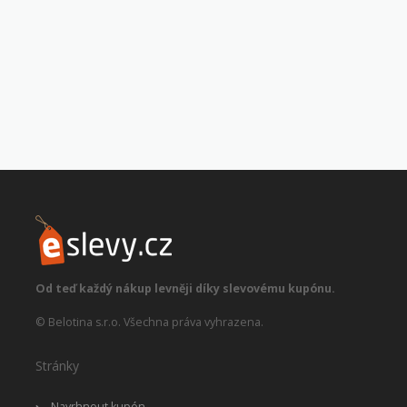
Od teď každý nákup levněji díky slevovému kupónu.
© Belotina s.r.o. Všechna práva vyhrazena.
Stránky
Navrhnout kupón