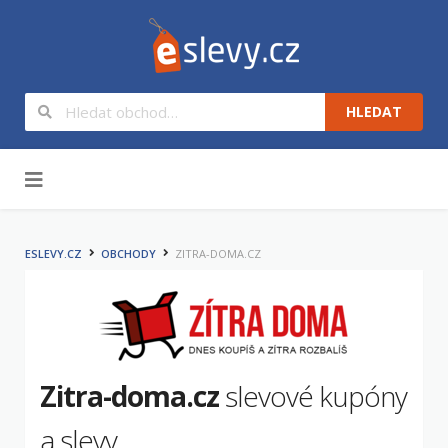
HLEDAT
Na obsah
ESLEVY.CZ
OBCHODY
ZITRA-DOMA.CZ
Zitra-doma.cz
slevové kupóny
a slevy