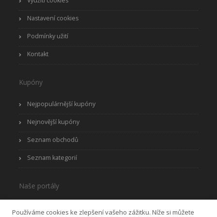
Využití cookies
Nastavení cookies
Podmínky užití
Kontakt
Kupóny
Nejpopulárnější kupóny
Nejnovější kupóny
Seznam obchodů
Seznam kategorií
Naše portály
eSlevy.cz
Používáme cookies ke zlepšení vašeho zážitku. Níže si můžete