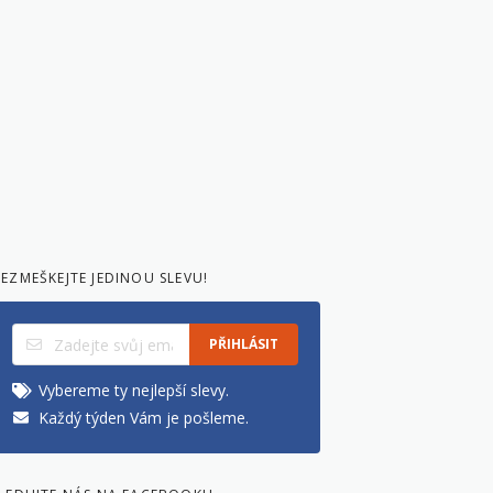
EZMEŠKEJTE JEDINOU SLEVU!
PŘIHLÁSIT
Vybereme ty nejlepší slevy.
Každý týden Vám je pošleme.