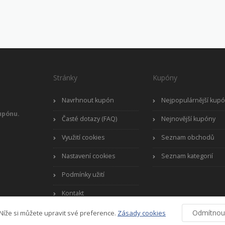
Stránky
Kupóny
Navrhnout kupón
Nejpopulárnější kup
upónu.
Časté dotazy (FAQ)
Nejnovější kupóny
Využití cookies
Seznam obchodů
Nastavení cookies
Seznam kategorií
Podmínky užití
Kontakt
Odmítnou
Níže si můžete upravit své preference.
Zásady cookies