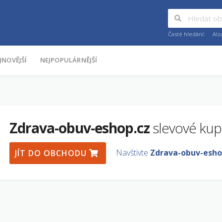
Časté hledání:
Alz
JNOVĚJŠÍ
NEJPOPULÁRNĚJŠÍ
Zdrava-obuv-eshop.cz
slevové kup
Navštivte
Zdrava-obuv-esho
JÍT DO OBCHODU