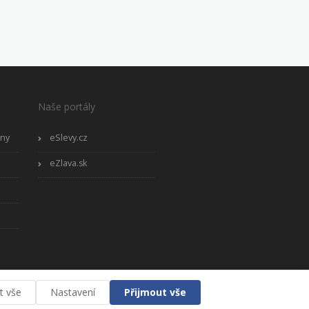
Naše portály
óny
eSlevy.cz
eZlava.sk
t vše
Nastavení
Přijmout vše