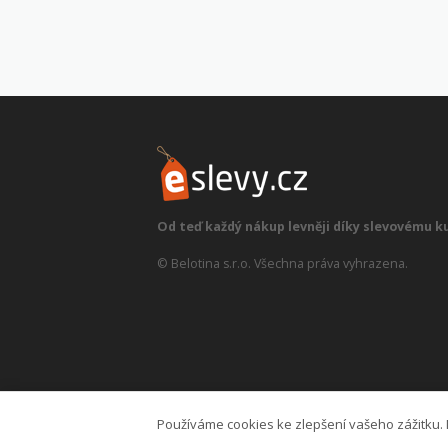
Od teď každý nákup levněji díky slevovému k
© Belotina s.r.o. Všechna práva vyhrazena.
Používáme cookies ke zlepšení vašeho zážitku. 