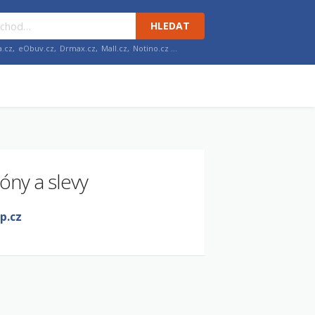
HLEDAT
a.cz
,
eObuv.cz
,
Drmax.cz
,
Mall.cz
,
Notino.cz
…
óny a slevy
p.cz