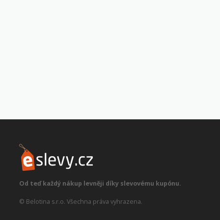
Od teď každý nákup levněji díky slevovému kupónu.
© Belotina s.r.o. Všechna práva vyhrazena.