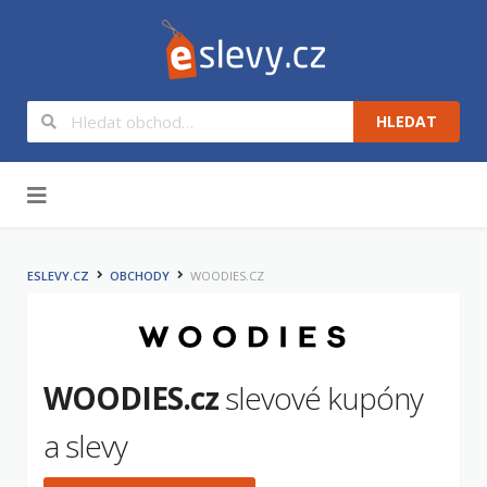
HLEDAT
Na obsah
ESLEVY.CZ
OBCHODY
WOODIES.CZ
WOODIES.cz
slevové kupóny
a slevy