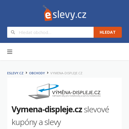
HLEDAT
Na obsah
ESLEVY.CZ
OBCHODY
VYMENA-DISPLEJE.CZ
Vymena-displeje.cz
slevové
kupóny a slevy