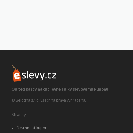
Od teď každý nákup levněji díky slevovému kupónu.
© Belotina s.r.o. Všechna práva vyhrazena.
Stránky
Navrhnout kupón