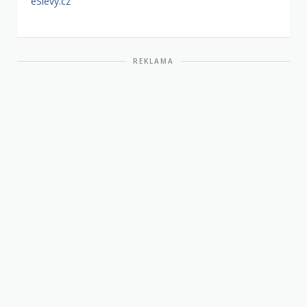
eSlevy.cz
REKLAMA