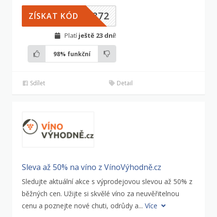
6872
ZÍSKAT KÓD
Platí
ještě 23 dní
!
98%
funkční
Sdílet
Detail
Sleva až 50% na víno z VínoVýhodně.cz
Sledujte aktuální akce s výprodejovou slevou až 50% z
běžných cen. Užijte si skvělé víno za neuvěřitelnou
cenu a poznejte nové chuti, odrůdy a...
Více