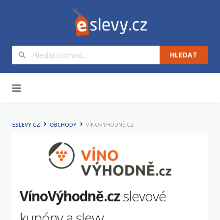
HLEDAT
Na obsah
ESLEVY.CZ
OBCHODY
VÍNOVÝHODNĚ.CZ
VínoVýhodně.cz
slevové
kupóny a slevy