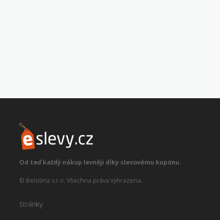
Od teď každý nákup levněji díky slevovému kupónu.
© Belotina s.r.o. Všechna práva vyhrazena.
Stránky