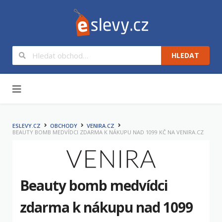
HLEDAT
Na obsah
ESLEVY.CZ
OBCHODY
VENIRA.CZ
BEAUTY BOMB MEDVÍDCI ZDARMA K NÁKUPU NAD 1099 KČ NA VENIRA.CZ
Beauty bomb medvídci
zdarma k nákupu nad 1099