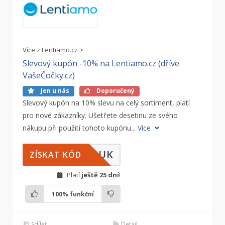
Více z Lentiamo.cz >
Slevový kupón -10% na Lentiamo.cz (dříve
VašeČočky.cz)
Jen u nás
Doporučený
Slevový kupón na 10% slevu na celý sortiment, platí
pro nové zákazníky. Ušetřete desetinu ze svého
nákupu při použití tohoto kupónu...
Více
FPUK
ZÍSKAT KÓD
Platí
ještě 25 dní
!
100%
funkční
Sdílet
Detail