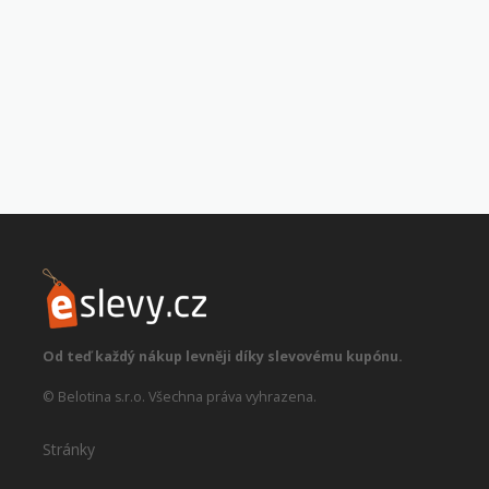
Od teď každý nákup levněji díky slevovému kupónu.
© Belotina s.r.o. Všechna práva vyhrazena.
Stránky