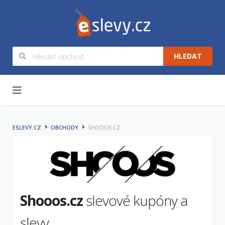
HLEDAT
Na obsah
ESLEVY.CZ
OBCHODY
SHOOOS.CZ
Shooos.cz
slevové kupóny a
slevy