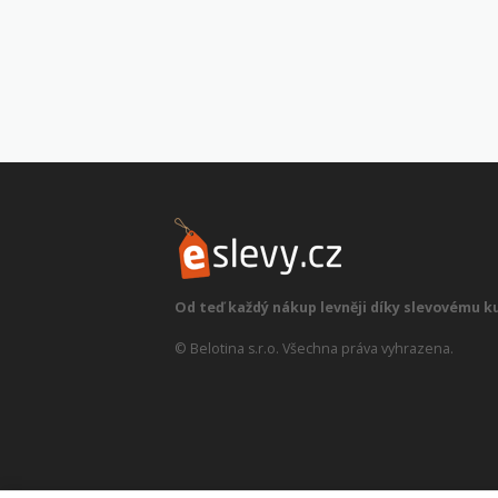
Od teď každý nákup levněji díky slevovému k
© Belotina s.r.o. Všechna práva vyhrazena.