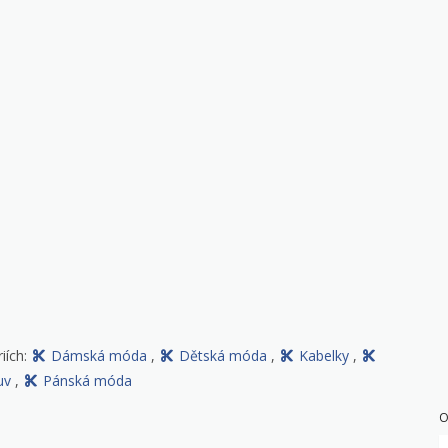
iích:
Dámská móda
,
Dětská móda
,
Kabelky
,
uv
,
Pánská móda
O