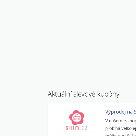
Aktuální slevové kupóny
Výprodej na 
V našem e-shop
probíhá velkole
můžete najít šir