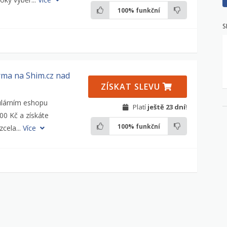
100%
funkční
S
ma na Shim.cz nad
ZÍSKAT SLEVU
ulárním eshopu
Platí
ještě 23 dní
!
00 Kč a získáte
100%
funkční
cela...
Více