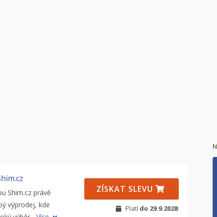
N
Shim.cz
ZÍSKAT SLEVU
u Shim.cz právě
pý výprodej, kde
Platí
do 29.9.2028
!
oký výběr...
Více