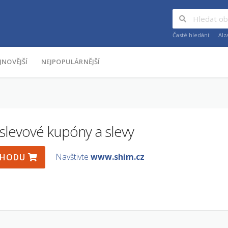
Časté hledání:
Alz
JNOVĚJŠÍ
NEJPOPULÁRNĚJŠÍ
slevové kupóny a slevy
Navštivte
www.shim.cz
BCHODU