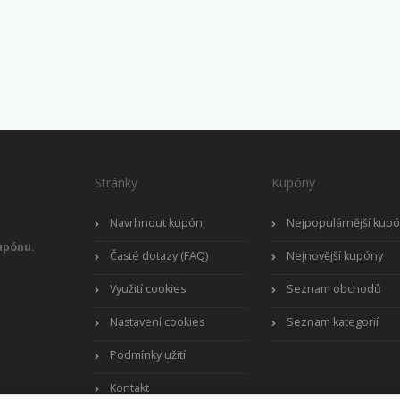
Stránky
Kupóny
Navrhnout kupón
Nejpopulárnější kup
upónu.
Časté dotazy (FAQ)
Nejnovější kupóny
Využití cookies
Seznam obchodů
Nastavení cookies
Seznam kategorií
Podmínky užití
Kontakt