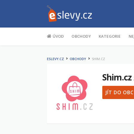
Na obsah
ÚVOD
OBCHODY
KATEGORIE
NE
ESLEVY.CZ
OBCHODY
SHIM.CZ
Shim.cz
JÍT DO O