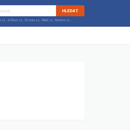
HLEDAT
a.cz
,
eObuv.cz
,
Drmax.cz
,
Mall.cz
,
Notino.cz
…