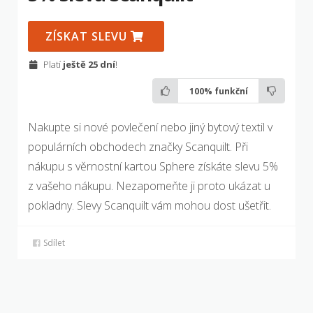
ZÍSKAT SLEVU
Platí
ještě 25 dní
!
100%
funkční
Nakupte si nové povlečení nebo jiný bytový textil v
populárních obchodech značky Scanquilt. Při
nákupu s věrnostní kartou Sphere získáte slevu 5%
z vašeho nákupu. Nezapomeňte ji proto ukázat u
pokladny. Slevy Scanquilt vám mohou dost ušetřit.
Sdílet