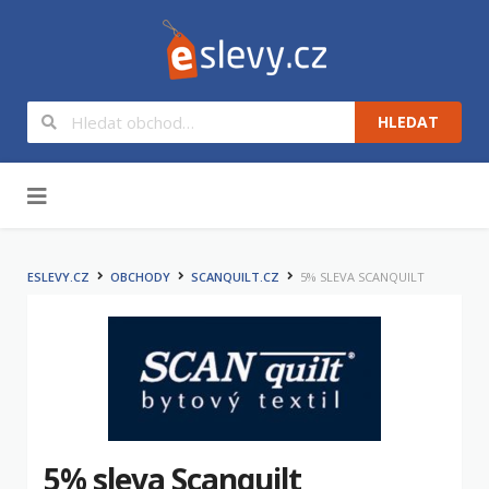
HLEDAT
Na obsah
ESLEVY.CZ
OBCHODY
SCANQUILT.CZ
5% SLEVA SCANQUILT
5% sleva Scanquilt