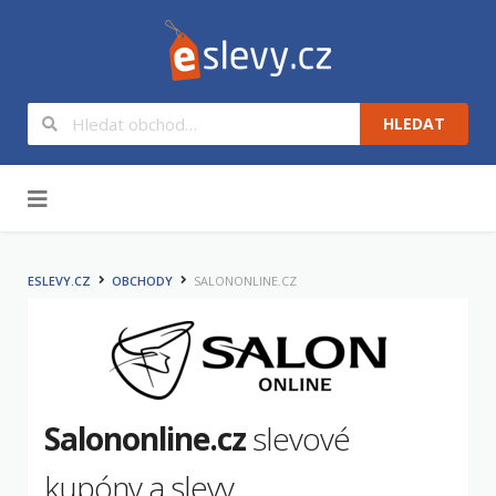
HLEDAT
Na obsah
ESLEVY.CZ
OBCHODY
SALONONLINE.CZ
Salononline.cz
slevové
kupóny a slevy