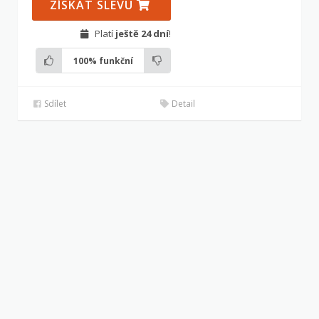
ZÍSKAT SLEVU
Platí
ještě 24 dní
!
100%
funkční
Sdílet
Detail