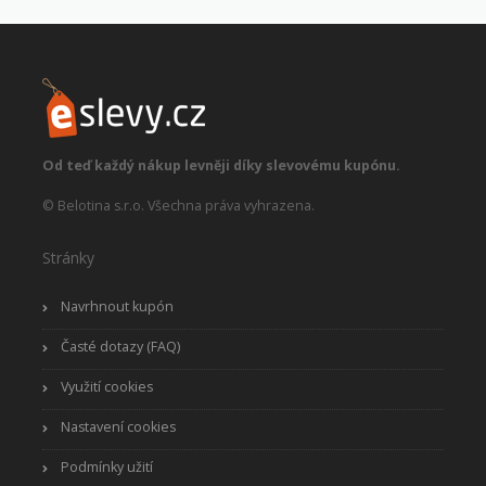
Od teď každý nákup levněji díky slevovému kupónu.
© Belotina s.r.o. Všechna práva vyhrazena.
Stránky
Navrhnout kupón
Časté dotazy (FAQ)
Využití cookies
Nastavení cookies
Podmínky užití