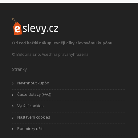
Od teď každý nákup levněji díky slevovému kupónu.
© Belotina s.r.o. Všechna práva vyhrazena.
Stránky
Navrhnout kupón
Časté dotazy (FAQ)
Využití cookies
Nastavení cookies
Podmínky užití