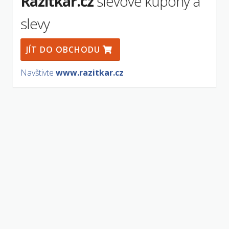
Razítkář.cz
slevové kupóny a
slevy
JÍT DO OBCHODU
Navštivte
www.razitkar.cz