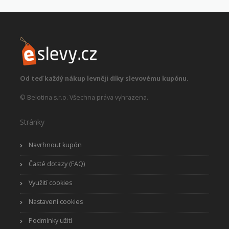
Od teď každý nákup levněji díky slevovému kupónu.
© Belotina s.r.o. Všechna práva vyhrazena.
Stránky
Navrhnout kupón
Časté dotazy (FAQ)
Využití cookies
Nastavení cookies
Podmínky užití