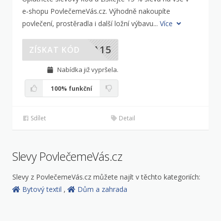
e‑shopu PovlečemeVás.cz. Výhodně nakoupíte
povlečení, prostěradla i další ložní výbavu...
Více
VA15
ZÍSKAT KÓD
Nabídka již vypršela.
100%
funkční
Sdílet
Detail
Slevy PovlečemeVás.cz
Slevy z PovlečemeVás.cz můžete najít v těchto kategoriích:
Bytový textil
,
Dům a zahrada