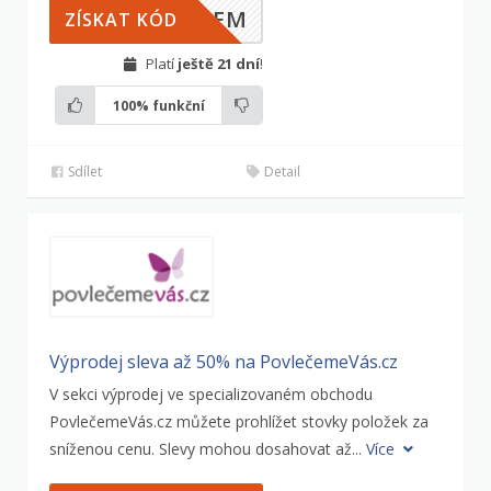
ILEM
ZÍSKAT KÓD
Platí
ještě 21 dní
!
100%
funkční
Sdílet
Detail
Výprodej sleva až 50% na PovlečemeVás.cz
V sekci výprodej ve specializovaném obchodu
PovlečemeVás.cz můžete prohlížet stovky položek za
sníženou cenu. Slevy mohou dosahovat až...
Více