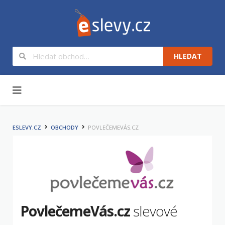
HLEDAT
Na obsah
ESLEVY.CZ
OBCHODY
POVLEČEMEVÁS.CZ
PovlečemeVás.cz
slevové