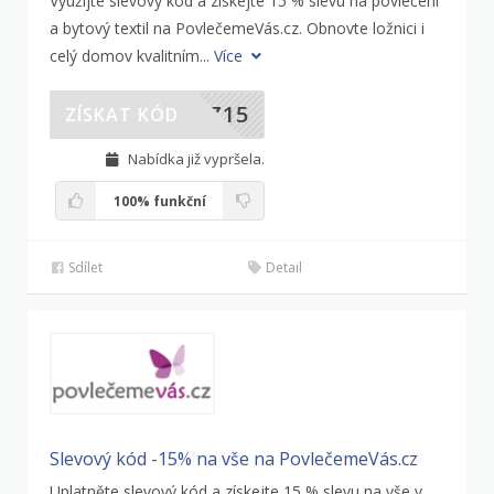
Využijte slevový kód a získejte 15 % slevu na povlečení
a bytový textil na PovlečemeVás.cz. Obnovte ložnici i
celý domov kvalitním...
Více
DZ15
ZÍSKAT KÓD
Nabídka již vypršela.
100%
funkční
Sdílet
Detail
Slevový kód -15% na vše na PovlečemeVás.cz
Uplatněte slevový kód a získejte 15 % slevu na vše v