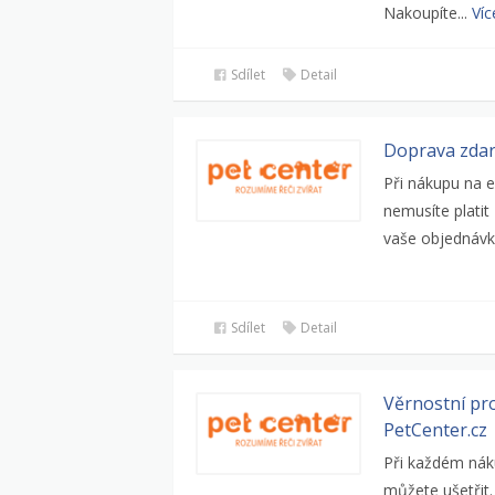
Nakoupíte...
Ví
Sdílet
Detail
Doprava zdar
Při nákupu na 
nemusíte platit
vaše objednávk
Sdílet
Detail
Věrnostní pr
PetCenter.cz
Při každém nák
můžete ušetřit.