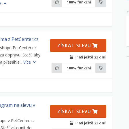
100%
funkční
ce
S
ma z PetCenter.cz
ZÍSKAT SLEVU
eshopu PetCenter.cz
 za dopravu. Stačí, aby
Platí
ještě 23 dní
!
a přesáhla...
Více
100%
funkční
ogram na slevu v
ZÍSKAT SLEVU
upu v PetCenter.cz
Platí
ještě 23 dní
!
 Stačí vstoupit do