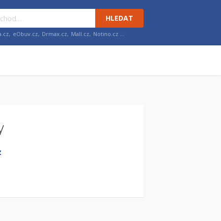
HLEDAT
a.cz
,
eObuv.cz
,
Drmax.cz
,
Mall.cz
,
Notino.cz
…
y
z