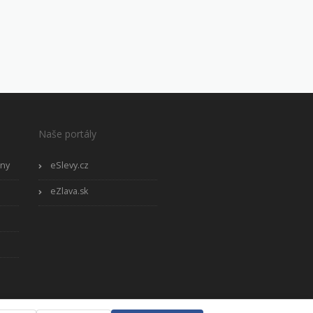
Naše portály
óny
eSlevy.cz
eZlava.sk