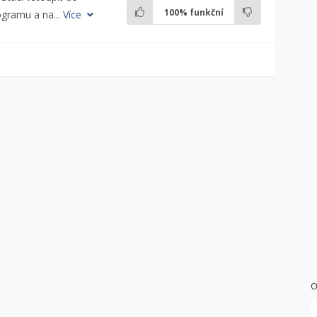
100%
funkční
ogramu a na...
Více
O