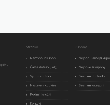
Stránky
Kupóny
Navrhnout kupón
Nejpopulárnější kup
upónu.
Časté dotazy (FAQ)
Nejnovější kupóny
Využití cookies
Seznam obchodů
Nastavení cookies
Seznam kategorií
Podmínky užití
Kontakt