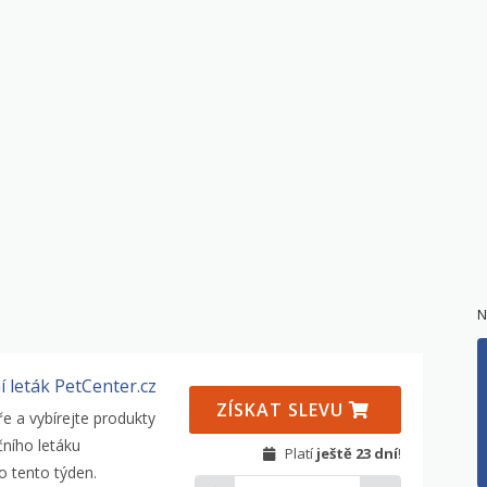
N
í leták PetCenter.cz
ZÍSKAT SLEVU
e a vybírejte produkty
čního letáku
Platí
ještě 23 dní
!
o tento týden.