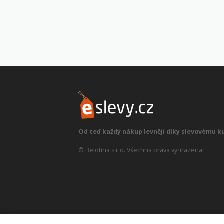
Od teď každý nákup levněji díky slevovému k
© Belotina s.r.o. Všechna práva vyhrazena.