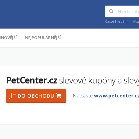
Časté hledání:
Alz
JNOVĚJŠÍ
NEJPOPULÁRNĚJŠÍ
PetCenter.cz
slevové kupóny a slev
Navštivte
www.petcenter.c
JÍT DO OBCHODU