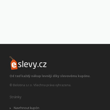
Od teď každý nákup levněji díky slevovému kupónu.
© Belotina s.r.o. Všechna práva vyhrazena.
Stránky
Navrhnout kupón