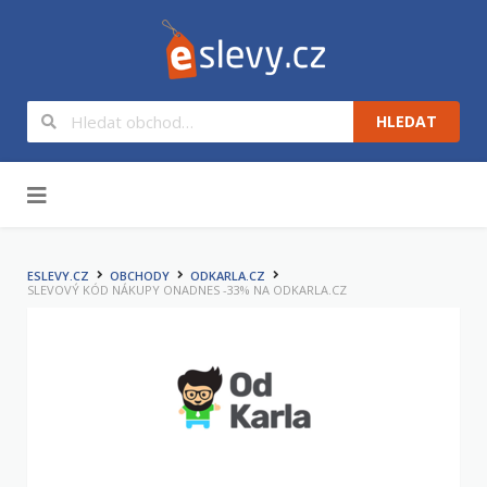
HLEDAT
Na obsah
ESLEVY.CZ
OBCHODY
ODKARLA.CZ
SLEVOVÝ KÓD NÁKUPY ONADNES -33% NA ODKARLA.CZ