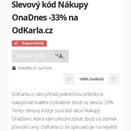
Slevový kód Nákupy
OnaDnes -33% na
OdKarla.cz
Doporučený
NKA.
ZÍSKAT KÓD
Nabídka již vypršela.
100%
funkční
OdKarla.cz vám přináší jedinečnou příležitost
nakupovat kvalitní rozbalené zboží se slevou 33%.
Tento slevový kód je součástí akce Nákupy
OnaDnes, která vám umožní získat zboží za zlomek
původní ceny. OdKarla.cz se specializuje na největší