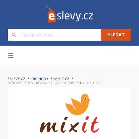
HLEDAT
Na obsah
ESLEVY.CZ
OBCHODY
MIXIT.CZ
SÝROVÝ TÝDEN -10% NA SÝROVÉ DOBROTY NA MIXIT.CZ