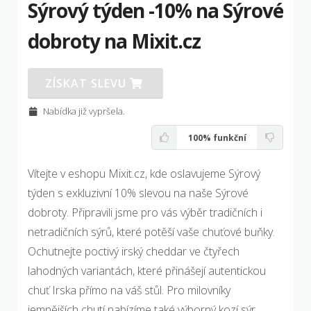
Sýrový týden -10% na Sýrové
dobroty na Mixit.cz
ZÍSKAT SLEVU
Nabídka již vypršela.
100%
funkční
Vítejte v eshopu Mixit.cz, kde oslavujeme Sýrový
týden s exkluzivní 10% slevou na naše Sýrové
dobroty. Připravili jsme pro vás výběr tradičních i
netradičních sýrů, které potěší vaše chuťové buňky.
Ochutnejte poctivý irský cheddar ve čtyřech
lahodných variantách, které přinášejí autentickou
chuť Irska přímo na váš stůl. Pro milovníky
jemnějších chutí nabízíme také výborný kozí sýr,