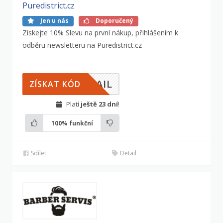
Puredistrict.cz
Jen u nás
Doporučený
Získejte 10% Slevu na první nákup, přihlášením k
odběru newsletteru na Puredistrict.cz
MAIL
ZÍSKAT KÓD
Platí
ještě 23 dní
!
100%
funkční
Sdílet
Detail