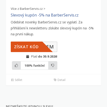
Více z BarberServis.cz >
Slevový kupón -5% na BarberServis.cz
Odebírat novinky BarberServis.cz se vyplatí. Za
přihlášení k newsletteru získáte slevový kupón na -5%
na první nákup.
ILEM
ZÍSKAT KÓD
Platí
do 30.9.2026
!
100%
funkční
Sdílet
Detail
NEZMEŠKEJTE JEDINOU SLEVU!