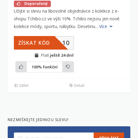
Doporučený
Užijte si slevu na libovolné objednávce z kolekce z e-
shopu Tchibo.cz ve výši 10%. Tchibo nejsou jen nové
kolekce módy, sportu, nábytku. Desetinu...
Více
NL10
ZÍSKAT KÓD
Platí
ještě 24 dní
!
100%
funkční
Sdílet
Detail
NEZMEŠKEJTE JEDINOU SLEVU!