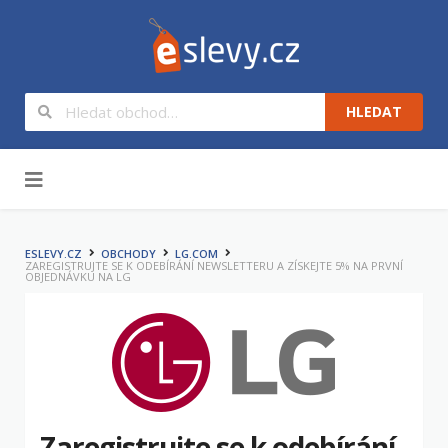
HLEDAT
Na obsah
ESLEVY.CZ
OBCHODY
LG.COM
ZAREGISTRUJTE SE K ODEBÍRÁNÍ NEWSLETTERU A ZÍSKEJTE 5% NA PRVNÍ
OBJEDNÁVKU NA LG
Zaregistrujte se k odebírání