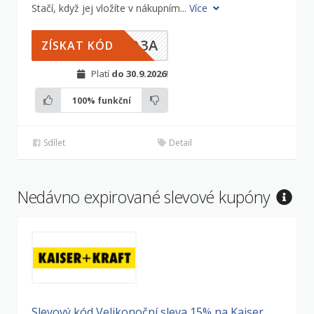
Stačí, když jej vložíte v nákupním...
Více
ZQ3A
ZÍSKAT KÓD
Platí
do 30.9.2026
!
100%
funkční
Sdílet
Detail
Nedávno expirované slevové kupóny
Slevový kód Velikonoční sleva 15% na Kaiser