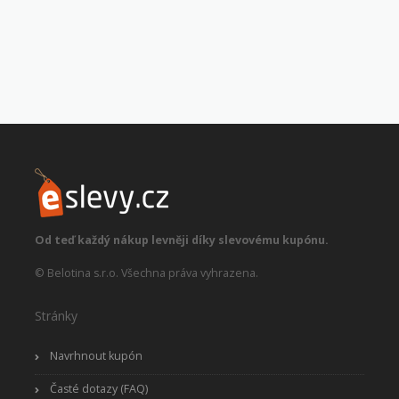
Od teď každý nákup levněji díky slevovému kupónu.
© Belotina s.r.o. Všechna práva vyhrazena.
Stránky
Navrhnout kupón
Časté dotazy (FAQ)