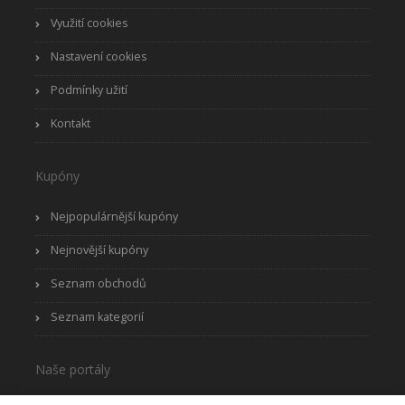
Využití cookies
Nastavení cookies
Podmínky užití
Kontakt
Kupóny
Nejpopulárnější kupóny
Nejnovější kupóny
Seznam obchodů
Seznam kategorií
Naše portály