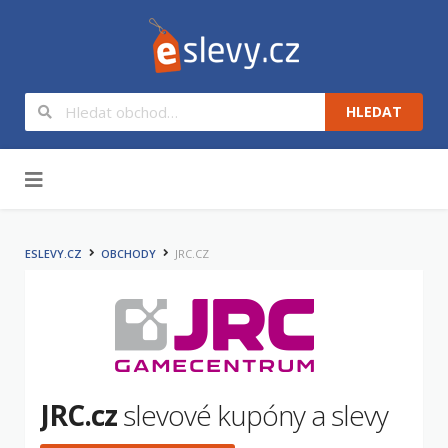
HLEDAT
Na obsah
ESLEVY.CZ
OBCHODY
JRC.CZ
JRC.cz
slevové kupóny a slevy