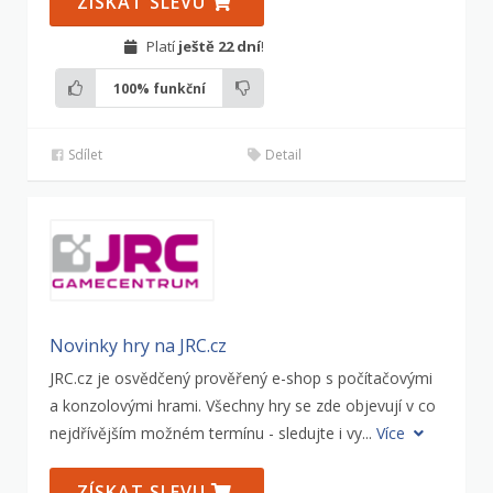
ZÍSKAT SLEVU
Platí
ještě 22 dní
!
100%
funkční
Sdílet
Detail
Novinky hry na JRC.cz
JRC.cz je osvědčený prověřený e-shop s počítačovými
a konzolovými hrami. Všechny hry se zde objevují v co
nejdřívějším možném termínu - sledujte i vy...
Více
ZÍSKAT SLEVU