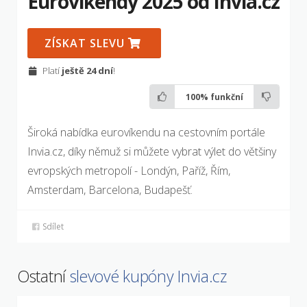
Eurovíkendy 2025 od Invia.cz
ZÍSKAT SLEVU
Platí
ještě 24 dní
!
100%
funkční
Široká nabídka eurovíkendu na cestovním portále
Invia.cz, díky němuž si můžete vybrat výlet do většiny
evropských metropolí - Londýn, Paříž, Řím,
Amsterdam, Barcelona, Budapešť.
Sdílet
Ostatní
slevové kupóny Invia.cz