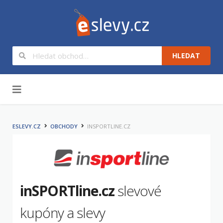
HLEDAT
Na obsah
ESLEVY.CZ
OBCHODY
INSPORTLINE.CZ
inSPORTline.cz
slevové
kupóny a slevy