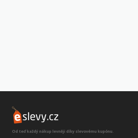
Od teď každý nákup levněji díky slevovému kupónu.