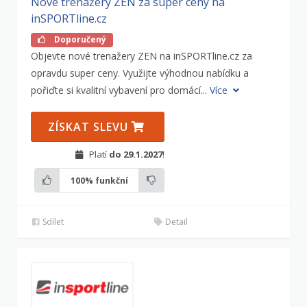
Nové trenažery ZEN za super ceny na
inSPORTline.cz
Doporučený
Objevte nové trenažery ZEN na inSPORTline.cz za
opravdu super ceny. Využijte výhodnou nabídku a
pořiďte si kvalitní vybavení pro domácí...
Více
ZÍSKAT SLEVU
Platí
do 29.1.2027
!
100%
funkční
Sdílet
Detail