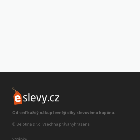
Od teď každý nákup levněji díky slevovému kupónu.
© Belotina s.r.o. Všechna práva vyhrazena.
Stránky