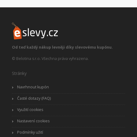
Od teď každý nákup levněji díky slevovému kupónu.
© Belotina s.r.o. Všechna práva vyhrazena.
Stránky
Navrhnout kupón
Časté dotazy (FAQ)
Využití cookies
Nastavení cookies
Podmínky užití