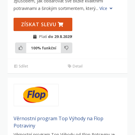
způsobem, jak obdarovat své blízké kvalitními
potravinami a širokým sortimentem, který...
Více
ZÍSKAT SLEVU
Platí
do 29.8.2029
!
100%
funkční
Sdílet
Detail
Věrnostní program Top Výhody na Flop
Potraviny
Věrnostní program Top Výhody od Flop Potraviny je