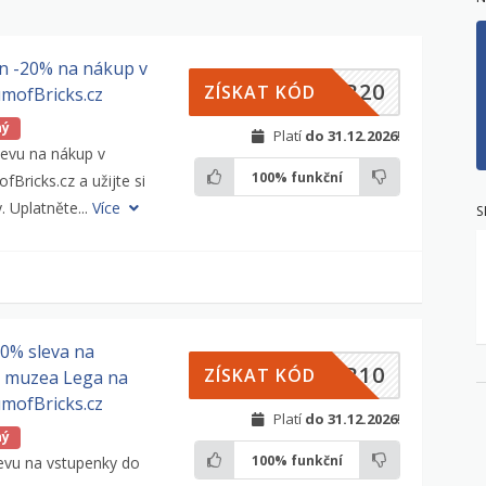
n -20% na nákup v
ER20
ZÍSKAT KÓD
mofBricks.cz
ný
Platí
do 31.12.2026
!
levu na nákup v
100%
funkční
ricks.cz a užijte si
. Uplatněte...
Více
S
10% sleva na
ER10
ZÍSKAT KÓD
o muzea Lega na
mofBricks.cz
Platí
do 31.12.2026
!
ný
100%
funkční
levu na vstupenky do