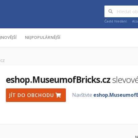
Časté hledání:
Alz
JNOVĚJŠÍ
NEJPOPULÁRNĚJŠÍ
.CZ
eshop.MuseumofBricks.cz
slevové
Navštivte
eshop.MuseumofBr
JÍT DO OBCHODU
N