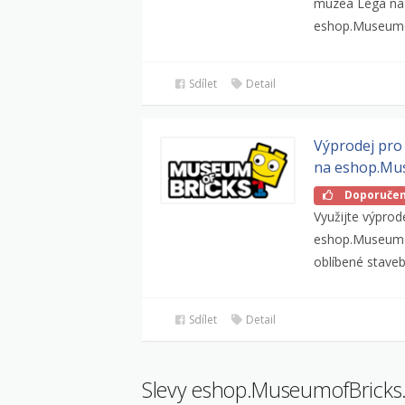
muzea Lega na
eshop.Museumof
Sdílet
Detail
Výprodej pro 
na eshop.Mu
Doporuče
Využijte výprod
eshop.Museumof
oblíbené staveb
Sdílet
Detail
Slevy eshop.MuseumofBricks