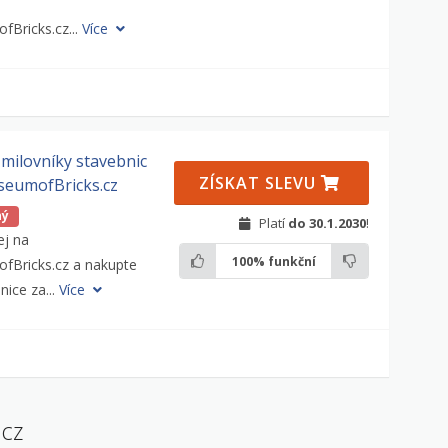
Bricks.cz...
Více
milovníky stavebnic
ZÍSKAT SLEVU
seumofBricks.cz
ný
Platí
do 30.1.2030
!
ej na
100%
funkční
Bricks.cz a nakupte
nice za...
Více
.cz