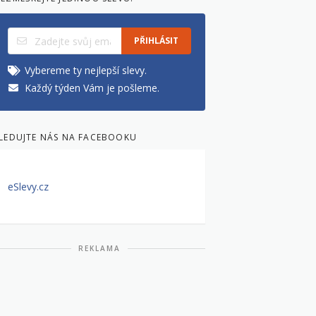
PŘIHLÁSIT
Vybereme ty nejlepší slevy.
Každý týden Vám je pošleme.
LEDUJTE NÁS NA FACEBOOKU
eSlevy.cz
REKLAMA