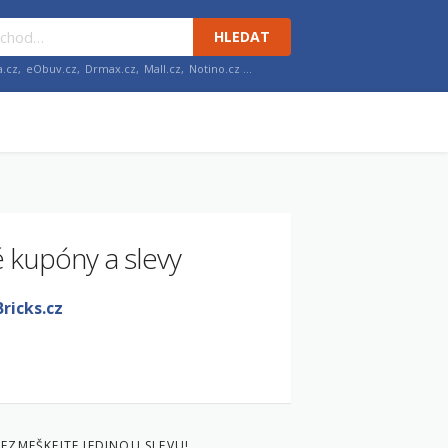
HLEDAT
a.cz
,
eObuv.cz
,
Drmax.cz
,
Mall.cz
,
Notino.cz
…
 kupóny a slevy
icks.cz
EZMEŠKEJTE JEDINOU SLEVU!