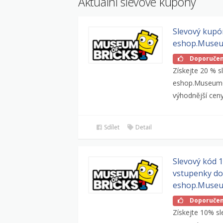
Aktuální slevové kupóny
Slevový kupó
eshop.Museu
Doporuče
Získejte 20 % s
eshop.MuseumofB
výhodnější ceny
Sdílet
Detail
Slevový kód 
vstupenky d
eshop.Museu
Doporuče
Získejte 10% s