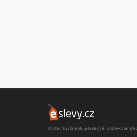
Od teď každý nákup levněji díky slevovému k