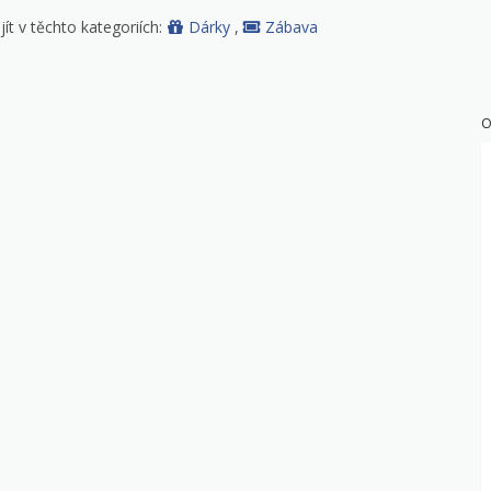
t v těchto kategoriích:
Dárky
,
Zábava
O