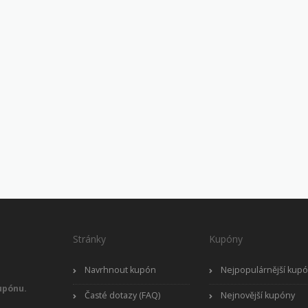
Stránky
Kupóny
Navrhnout kupón
Nejpopulárnější kup
upónu.
Časté dotazy (FAQ)
Nejnovější kupóny