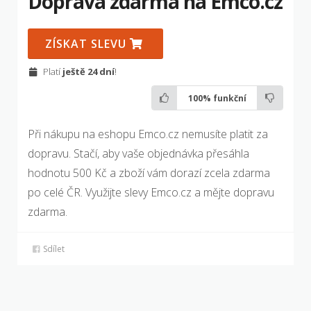
Doprava zdarma na Emco.cz
ZÍSKAT SLEVU
Platí
ještě 24 dní
!
100%
funkční
Při nákupu na eshopu Emco.cz nemusíte platit za
dopravu. Stačí, aby vaše objednávka přesáhla
hodnotu 500 Kč a zboží vám dorazí zcela zdarma
po celé ČR. Využijte slevy Emco.cz a mějte dopravu
zdarma.
Sdílet