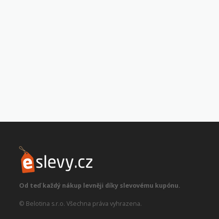
Od teď každý nákup levněji díky slevovému kupónu.
© Belotina s.r.o. Všechna práva vyhrazena.