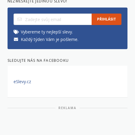
NEZMEŠKEJTE JEDINOU SLEVU!
PŘIHLÁSIT
Vybereme ty nejlepší slevy.
Každý týden Vám je pošleme.
SLEDUJTE NÁS NA FACEBOOKU
eSlevy.cz
REKLAMA