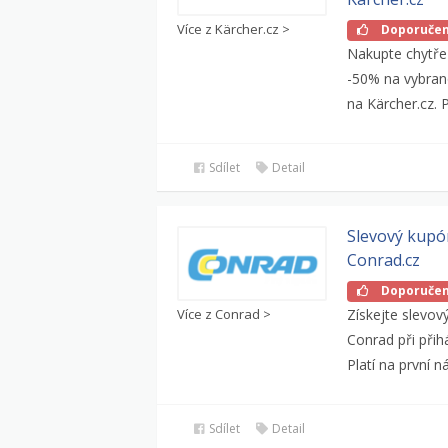
Více z Kärcher.cz >
Doporuče
Nakupte chytř
-50% na vybran
na Kärcher.cz. P
Sdílet
Detail
Slevový kupó
Conrad.cz
Doporuče
Více z Conrad >
Získejte slevov
Conrad při přih
Platí na první n
Sdílet
Detail