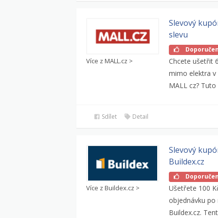
Slevový kupó
slevu
Doporuče
Více z MALL.cz >
Chcete ušetřit
mimo elektra v
MALL cz? Tuto s
Sdílet
Detail
Slevový kupó
Buildex.cz
Doporuče
Více z Buildex.cz >
Ušetřete 100 Kč
objednávku po 
Buildex.cz. Tent