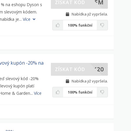
ILEM
ZÍSKAT KÓD
 5 % na eshopu Dyson s
ím slevovým kódem.
Nabídka již vypršela.
nabídka je...
Více
100%
funkční
levový kupón -20% na
YK20
ZÍSKAT KÓD
teď slevový kód -20%
Nabídka již vypršela.
Slevový kupón platí
100%
funkční
 Home & Garden...
Více