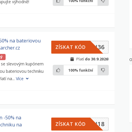
100%
funkční
upujte výhodně!
-50% na bateriovou
NU36
ZÍSKAT KÓD
archer.cz
ný
Platí
do 30.9.2026
!
O
e se slevovým kupónem
100%
funkční
ou bateriovou techniku
latí na...
Více
n -50% na
NU18
ZÍSKAT KÓD
echniku na