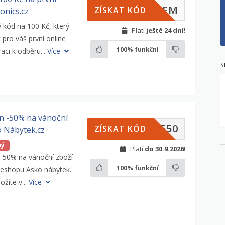
ILEM
ZÍSKAT KÓD
onics.cz
ý kód na 100 Kč, který
Platí
ještě 24 dní
!
 pro váš první online
100%
funkční
aci k odběru...
Více
S
n -50% na vánoční
CE50
ZÍSKAT KÓD
o Nábytek.cz
ný
Platí
do 30.9.2026
!
 -50% na vánoční zboží
100%
funkční
v eshopu Asko nábytek.
ložíte v...
Více