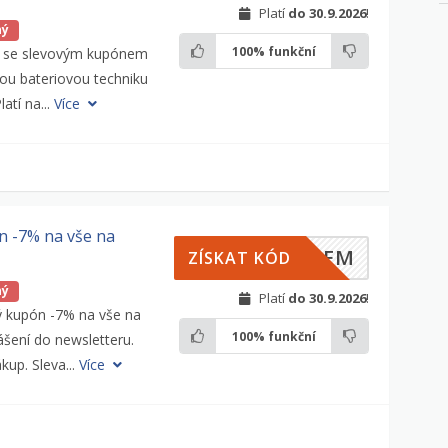
Platí
do 30.9.2026
!
ný
100%
funkční
e se slevovým kupónem
ou bateriovou techniku
latí na...
Více
n -7% na vše na
ILEM
ZÍSKAT KÓD
ný
Platí
do 30.9.2026
!
ý kupón -7% na vše na
100%
funkční
ášení do newsletteru.
ákup. Sleva...
Více