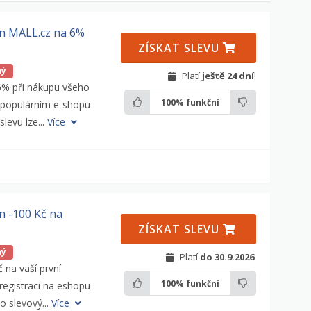
n MALL.cz na 6%
ZÍSKAT SLEVU
ný
Platí
ještě 24 dní
!
 6% při nákupu všeho
100%
funkční
 populárním e-shopu
levu lze...
Více
n -100 Kč na
ZÍSKAT SLEVU
ný
Platí
do 30.9.2026
!
 na vaší první
100%
funkční
registraci na eshopu
o slevový...
Více