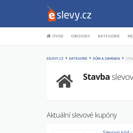
Na obsah
ÚVOD
OBCHODY
KATEGORIE
NE
ESLEVY.CZ
KATEGORIE
DŮM A ZAHRADA
STA
Stavba
slevov
Aktuální slevové kupóny
Slevový kód -