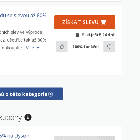
adu se slevou až 80%
ZÍSKAT SLEVU
čních slev ve výprodeji
Platí
ještě 24 dní
!
z, ušetříte tak až 80%
100%
funkční
 nakoupíte...
Více
nů z této kategorie
 kupóny
-5% na Dyson