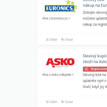
nákup na Eur
Získejte slevov
Více z Euronics.cz >
můžete uplatnit
nákup za registr
Sdílet
Detail
Slevový kupó
zboží na Ask
Doporuče
Více z Asko nábytek >
Slevový kód na
uplatníte nyní 
Stačí, když jej v
Sdílet
Detail