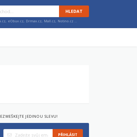
HLEDAT
a.cz
,
eObuv.cz
,
Drmax.cz
,
Mall.cz
,
Notino.cz
…
EZMEŠKEJTE JEDINOU SLEVU!
PŘIHLÁSIT