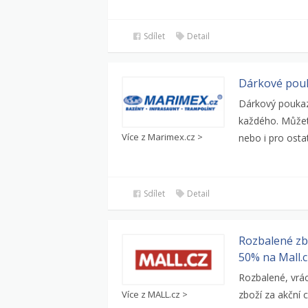
Sdílet
Detail
Dárkové pouk
Dárkový poukaz
každého. Můžet
Více z Marimex.cz >
nebo i pro ostat
Sdílet
Detail
Rozbalené zb
50% na Mall.c
Rozbalené, vrá
Více z MALL.cz >
zboží za akční 