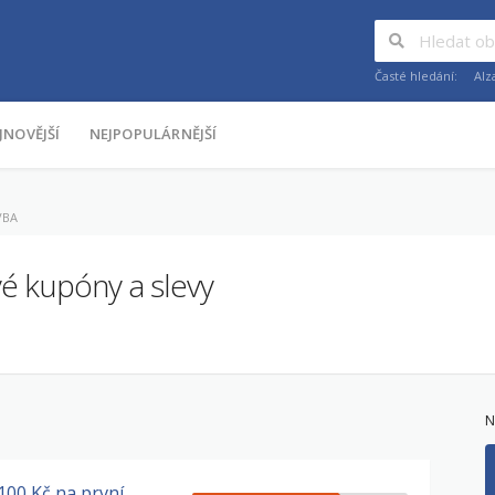
Časté hledání:
Alz
JNOVĚJŠÍ
NEJPOPULÁRNĚJŠÍ
VBA
é kupóny a slevy
N
100 Kč na první