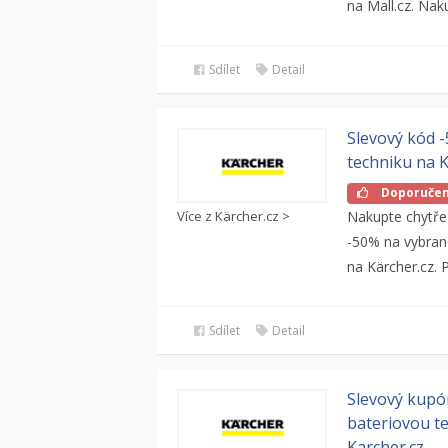
na Mall.cz. Nak
Sdílet
Detail
Slevový kód 
techniku na K
Doporuče
Více z Kärcher.cz >
Nakupte chytř
-50% na vybran
na Kärcher.cz. P
Sdílet
Detail
Slevový kupó
bateriovou t
Karcher.cz