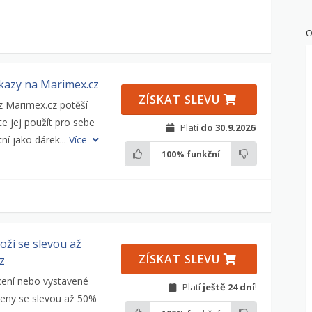
O
azy na Marimex.cz
ZÍSKAT SLEVU
 Marimex.cz potěší
e jej použít pro sebe
Platí
do 30.9.2026
!
ní jako dárek...
Více
100%
funkční
oží se slevou až
ZÍSKAT SLEVU
z
cení nebo vystavené
Platí
ještě 24 dní
!
ceny se slevou až 50%