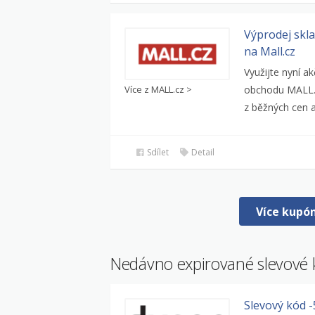
Výprodej skl
na Mall.cz
Využijte nyní ak
Více z MALL.cz >
obchodu MALL.c
z běžných cen a
Sdílet
Detail
Více kupó
Nedávno expirované slevové
Slevový kód 