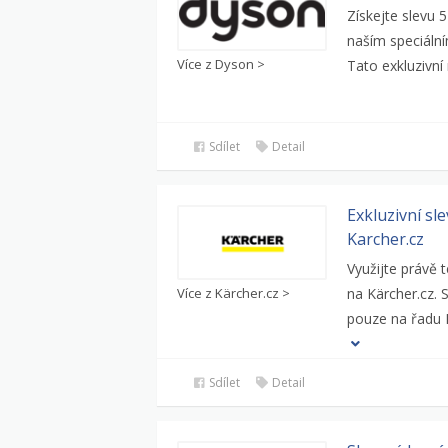
Získejte slevu
naším speciáln
Více z Dyson >
Tato exkluzivní 
Sdílet
Detail
Exkluzivní s
Karcher.cz
Využijte právě 
Více z Kärcher.cz >
na Kärcher.cz. 
pouze na řadu
Sdílet
Detail