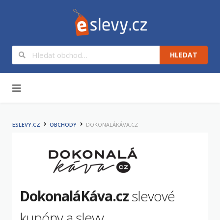
HLEDAT
Na obsah
ESLEVY.CZ
OBCHODY
DOKONALÁKÁVA.CZ
DokonaláKáva.cz
slevové
kupóny a slevy