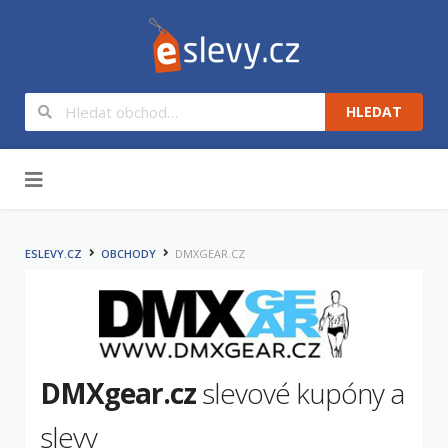
HLEDAT
Na obsah
ESLEVY.CZ
OBCHODY
DMXGEAR.CZ
DMXgear.cz
slevové kupóny a
slevy