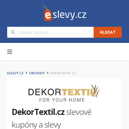
HLEDAT
Na obsah
ESLEVY.CZ
OBCHODY
DEKORTEXTIL.CZ
DekorTextil.cz
slevové
kupóny a slevy