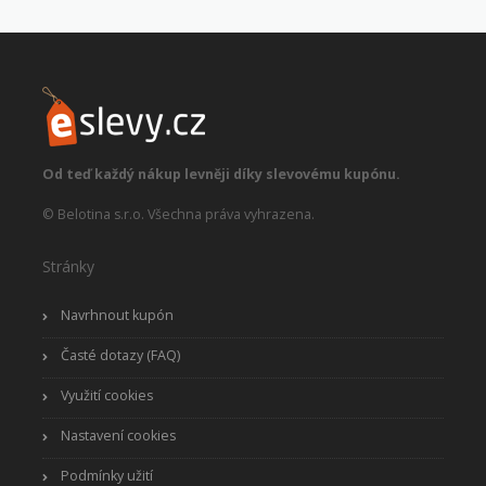
Od teď každý nákup levněji díky slevovému kupónu.
© Belotina s.r.o. Všechna práva vyhrazena.
Stránky
Navrhnout kupón
Časté dotazy (FAQ)
Využití cookies
Nastavení cookies
Podmínky užití