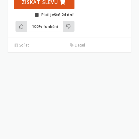
ZÍSKAT SLEVU
Platí
ještě 24 dní
!
100%
funkční
Sdílet
Detail