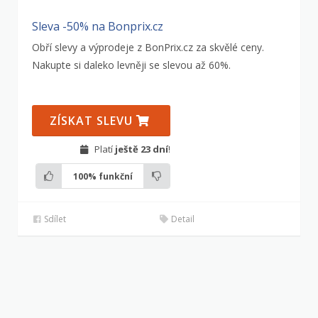
Sleva -50% na Bonprix.cz
Obří slevy a výprodeje z BonPrix.cz za skvělé ceny.
Nakupte si daleko levněji se slevou až 60%.
ZÍSKAT SLEVU
Platí
ještě 23 dní
!
100%
funkční
Sdílet
Detail