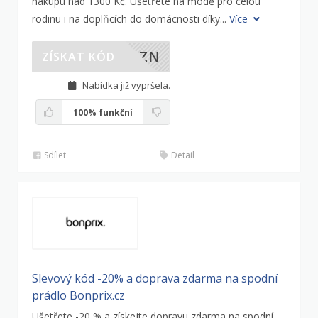
nákupu nad 1300 Kč. Ušetřete na módě pro celou
rodinu i na doplňcích do domácnosti díky...
Více
EAZN
ZÍSKAT KÓD
Nabídka již vypršela.
100%
funkční
Sdílet
Detail
Slevový kód -20% a doprava zdarma na spodní
prádlo Bonprix.cz
Ušetřete -20 % a získejte dopravu zdarma na spodní