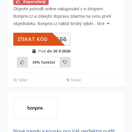
Doporučený
Objevte pohodlí online nakupování s e-shopem
Bonprix.cz a získejte dopravu zdarma na svou první
objednávku. Bonprix.cz nabízí široký výběr...
Více
2566
ZÍSKAT KÓD
Platí
do 30.9.2026
!
50%
funkční
Sdílet
Detail
Nové trendy a kousky pro Váš perfektní outfit