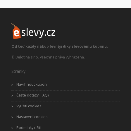
Od teď každý nákup levněji díky slevovému kupónu.
© Belotina s.r.o. Všechna práva vyhrazena.
Stránky
Navrhnout kupón
Časté dotazy (FAQ)
Využití cookies
Nastavení cookies
Podmínky užití