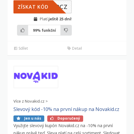
30CZ
ZÍSKAT KÓD
Platí
ještě 25 dní
!
99%
funkční
Sdílet
Detail
Více z Novakid.cz >
Slevový kód -10% na první nákup na Novakid.cz
Jen u nás
Doporučený
Využijte slevový kupón Novakid.cz na -10% na první
nákup právě teď. Sleva platí na celý sortiment. Sledovat