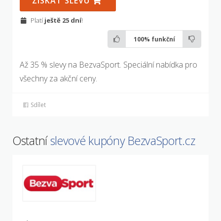
ZÍSKAT SLEVU
Platí
ještě 25 dní
!
100%
funkční
Až 35 % slevy na BezvaSport. Speciální nabídka pro
všechny za akční ceny.
Sdílet
Ostatní
slevové kupóny BezvaSport.cz