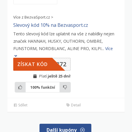
Více z BezvaSport.cz >
Slevový kód 10% na Bezvasport.cz
Tento slevový kód lze uplatnit na vše z nabídky nejen
značek HANNAH, HUSKY, OUTHORN, OMBRE,
FUNSTORM, NORDBLANC, ALINE PRO, KILPI...
Více
6872
ZÍSKAT KÓD
Platí
ještě 25 dní
!
100%
funkční
Sdílet
Detail
Další kupóny