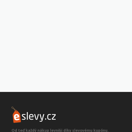
Od teď každý nákup levněji díky slevovému kupónu.