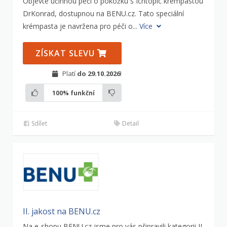
Objevte účinnou péči o pokožku s Ichtopic krémpastou
DrKonrad, dostupnou na BENU.cz. Tato speciální
krémpasta je navržena pro péči o...
Více
ZÍSKAT SLEVU
Platí
do 29.10.2026
!
100%
funkční
Sdílet
Detail
II. jakost na BENU.cz
Na e-shopu BENU.cz jsme pro vás připravili kategorii II.