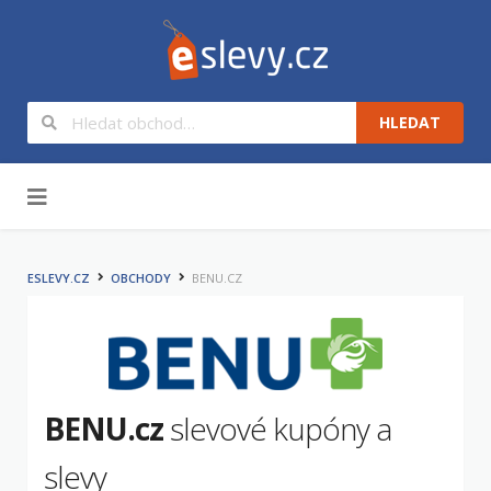
HLEDAT
Na obsah
ESLEVY.CZ
OBCHODY
BENU.CZ
BENU.cz
slevové kupóny a
slevy