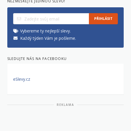
NEZMEŠKEJTE JEDINOU SLEVU!
PŘIHLÁSIT
Vybereme ty nejlepší slevy.
Každý týden Vám je pošleme.
SLEDUJTE NÁS NA FACEBOOKU
eSlevy.cz
REKLAMA