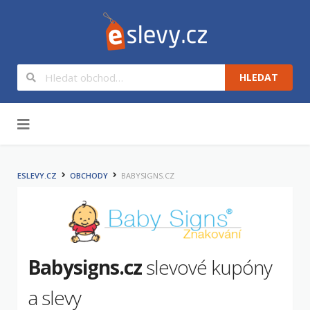
HLEDAT
Na obsah
ESLEVY.CZ
OBCHODY
BABYSIGNS.CZ
Babysigns.cz
slevové kupóny
a slevy